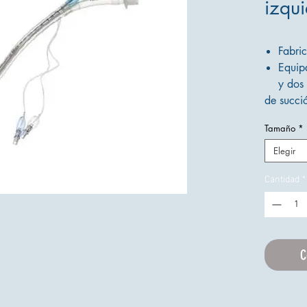
izqu
Fabri
Equip
y dos 
de succió
Dispon
Tamaño
*
izqui
Lúmen
Elegir
fácil 
Cantidad
*
los bron
Estile
Estéril
C