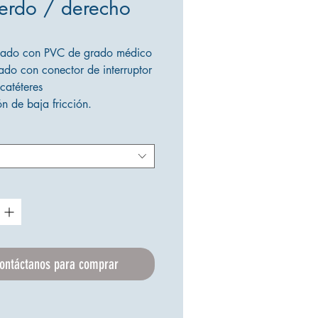
ierdo / derecho
cado con PVC de grado médico
ado con conector de interruptor
catéteres
n de baja fricción.
ible con dos tipos, lado
erdo y lado derecho
es internos suaves para que sea
atravesar
quios
te precargado
ontáctanos para comprar