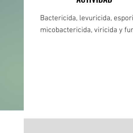
Bactericida, levuricida, espor
micobactericida, viricida y fu