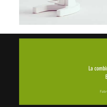
La combi
Fabr