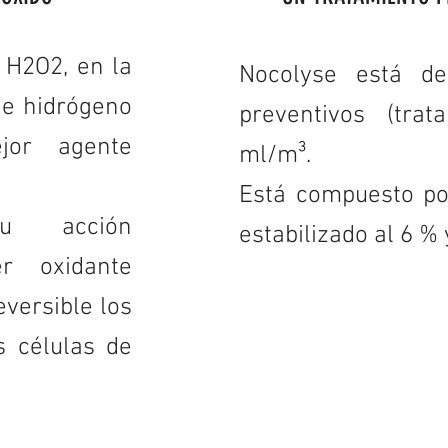
 H2O2, en la
Nocolyse está de
de hidrógeno
preventivos (trat
jor agente
ml/m³.
Está compuesto po
su acción
estabilizado al 6 %
er oxidante
versible los
s células de