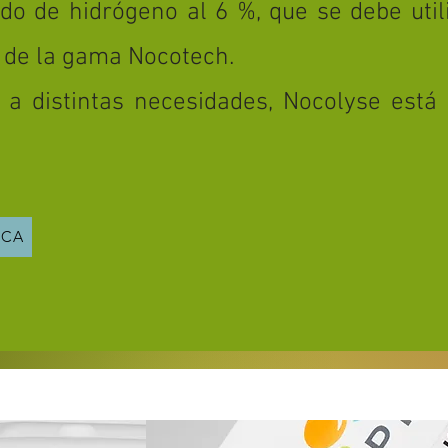
do de hidrógeno al 6 %, que se debe util
 de la gama Nocotech.
a distintas necesidades, Nocolyse está 
ICA