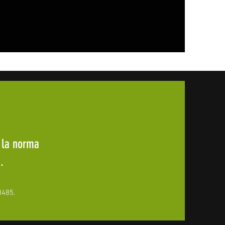
 la norma
.
3485.