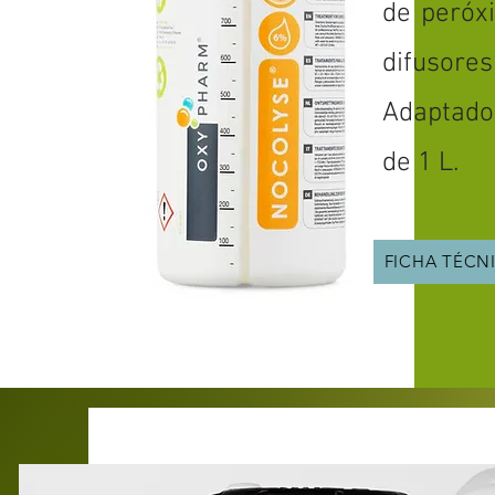
de peróxi
difusores
Adaptado 
de 1 L.
FICHA TÉCN