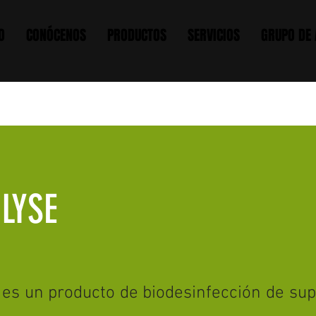
O
CONÓCENOS
PRODUCTOS
SERVICIOS
GRUPO DE
LYSE
es un producto de biodesinfección de sup