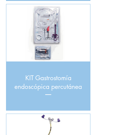
KIT Gastrostomía
endoscópica percutánea